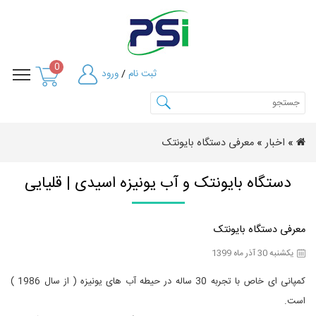
0
ثبت نام
/
ورود
»
اخبار
»
معرفی دستگاه بایونتک
دستگاه بایونتک و آب یونیزه اسیدی | قلیایی
معرفی دستگاه بایونتک
یکشنبه 30 آذر ماه 1399
کمپانى اى خاص با تجربه 30 ساله در حیطه آب هاى یونیزه ( از سال 1986 )
است.