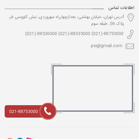
اطلاعات تماس
آدرس:تهران، خیابان بهشتی، بعدازچهارراه سهروردی، نبش کاووسی فر،
پلاک 59، طبقه سوم
88753000-(021) 88535000-(021) 88536000-(021)
psi@gmail.com
021-88753000