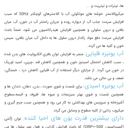
ها، نیترات و نیتریت و ...
میکروکلاستر: خوشه هاى مولکولى آب با کلاسترهاى کوچکتر 50Hz که سبب
افزایش سرعت جذب آب از دیواره روده و جریان راحتتر آب در خون، آب میان
بافتى و درون سلولى و همچنین افزایش هیدراتاسیون مى شود، ضمناً باعث
افزایش سرعت دفع مواد زائداز درون سلول ها به داخل آب میان بافتى، سپس
خون و کلیه ها مى گردد.
آب یونیزه قلیایى:
منجر به افزایش توان بافرى الکترولیت هاى بدن شده
، سبب کاهش احتمال اسیدوز خون و همچنین کاهش قند ،چربى، اسید اوریک
در خون مى گردد. از مزایاى دیگر استفاده از آب قلیایى کاهش درد ، خستگى،
ضعف و بى حالى مى باشد.
آب یونیزه اسیدى:
براى شست و شوى صورت ، بدن، دهان، دندان ها و
همچنین شست و شوى بهتر سبزیجات و میوه ها، ظروف و البسه،سطوح
آشپزخانه و سرویس هاى بهداشتى به کار مى رود و همچنین سبب جرم گیرى و
میکروب زدایى از کلیه سطوح و وسایل مى گردد.
داراى بیشترین قدرت یون هاى احیا کننده:
توان (آنتى
اکسیداسیون 500-=ORP) که باعث افزایش کارایى و طول عمر سلول ها می