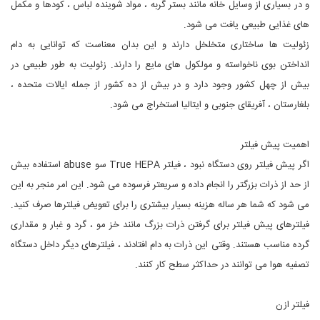
و در بسیاری از وسایل خانه مانند بستر گربه ، مواد شوینده لباس ، کودها و مکمل
های غذایی طبیعی یافت می شود.
زئولیت ها ساختاری متخلخل دارند و این بدان معناست که توانایی به دام
انداختن بوی ناخواسته و مولکول های مایع را دارند. زئولیت به طور طبیعی در
بیش از چهل کشور وجود دارد و در بیش از ده کشور از جمله ایالات متحده ،
بلغارستان ، آفریقای جنوبی و ایتالیا استخراج می شود.
اهمیت پیش فیلتر
اگر پیش فیلتر روی دستگاه نبود ، فیلتر True HEPA سو abuse استفاده بیش
از حد از ذرات بزرگتر را انجام داده و سریعتر فرسوده می شود. این امر منجر به این
می شود که شما هر ساله هزینه بسیار بیشتری را برای تعویض فیلترها صرف کنید.
فیلترهای پیش فیلتر برای گرفتن ذرات بزرگ مانند خز مو ، گرد و غبار و مقداری
گرده مناسب هستند. وقتی این ذرات به دام افتادند ، فیلترهای دیگر داخل دستگاه
تصفیه هوا می توانند در حداکثر سطح کار کنند.
فیلتر ازن