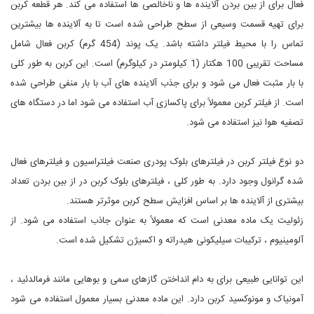
فعال برای از بین بردن آلاینده ها و ناخالصی ها استفاده می کند. هر قطعه کربن
برای تهیه قسمت وسیعی از سطح طراحی شده است تا به آلاینده ها بیشترین
تماس را با محیط فیلتر داشته باشد. یک پوند (454 گرم) کربن فعال شامل
مساحت تقریبی 100 هکتار (1 کیلومتر در کیلوگرم) است. این کربن به طور کلی
با بار مثبت فعال می شود و برای جذب آلاینده های آب با بار منفی طراحی شده
است. از فیلتر کربن معمولاً برای پاکسازی آب استفاده می شود اما در دستگاه های
تصفیه هوا نیز استفاده می شود.
دو نوع فیلتر کربن در فیلترهای بلوک پودری صنعت فیلتراسیون و فیلترهای فعال
شده گرانول وجود دارد. به طور کلی ، فیلترهای بلوک کربن در از بین بردن تعداد
بیشتری از آلاینده ها بر اساس افزایش سطح کربن موثرتر هستند.
زئولیت یک ماده معدنی است که معمولاً به عنوان جاذب استفاده می شود. از
آلومینیوم ، ترکیبات سیلیکونی هیدراته و اکسیژن تشکیل شده است.
این توانایی طبیعی برای به دام انداختن گازهای سمی و بوهایی مانند فرمالدئید ،
آمونیاک و مونوکسید کربن دارد. این ماده معدنی بسیار معمول استفاده می شود