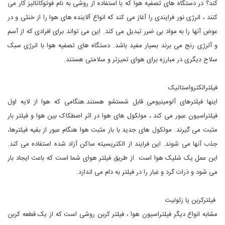
کند؟ در دستگاه های تصفیه هوا که با استفاده از روشی به نام فوتوکاتالیز کار می
کنند ، انرژی نور فرایندی را آغاز می کند که انواع آلاینده های هوا را از خنثی و در
عوض آنها را به مواد بی ضرر تبدیل می کند. این می تواند برای افرادی که از آسم
و آلرژی رنج می برند بسیار مفید باشد. دستگاه های تصفیه هوا با انرژی سبک
سلاح دیگری در مبارزه برای هوای تمیزتر و سلامتی هستند.
فیلترالکترواستاتیک
اینها فیلترهای آلومینیومی قابل شستشو هستند.هنگامی که هوا از لایه اول
فیلتراسیون عبور می کند ، مولکول های هوا در اثر اصطکاک بین هوا و فیلتر بار
مثبت می گیرند. مولکول های جدید با بار مثبت هوا هنگام عبور از بقیه فیلترها،
جذب آنها می شوند. این فرایند از الکتریسیته ساکن آزاد شده استفاده می کند.
این عمل یک شلیک هوا است از طریق فیلتر هوای شما است که باعث ایجاد بار
می شود و ذرات گرد و غبار را در فیلتر به دام می اندازد.
فیلترکربن یا زئولیت
مشابه انواع دیگر فیلتراسیون هوا ، فیلتر کربن روشی است که از یک قطعه کربن