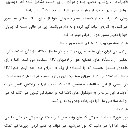
فایبرگلاس ، پوشال، حصیر، پنبه و موادی از این دست تشکیل شده اند. مهمترین
عوامل موثر بر عملکرد این فیلتر جنس الیاف و ضخامت آن می باشد.
وقتی که ذرات بسیار کوچک، همراه جریان هوا از میان الیاف فیلتر هپا عبور
می‌کنند، به کناره‌ی الیاف گیر کرده و به دام می‌افتند. این در حالی است که جریان
هوا با تغییر مسیر خود از فیلتر عبور می‌کند.
فیلتراشعه میکروب زدا UV یا اشعه ماورا بنفش
از UV می توان برای عقیم سازی ذرات هوا در مناطق مختلف زندگی استفاده کرد.
بعضی از دستگاه های تصفیه هوا از لامپهای UV استفاده می کنند. آنها دارای
واحدی مستقل هستند که با استفاده از یک فن برای عبور هوا ازنور ماورا UV
بنفش استفاده می کنند. میزان موفقیت این روش تصفیه هوا متفاوت بوده است.
در بعضی از این مطالعات مشخص شده که لامپ UV با واکنش ناقص ذرات
آلاینده، این ذرات را به مولکول های ناشناخته و خطرناکی تبدیل می کنند که می
توانند سلامتی ما را با تهدیدات جدی رو به رو کنند.
فیلترTi02
نور خورشید باعث جهش گیاهان و(به طور غیر مستقیم) جهش در بدن ما می
شود. اما آیا می دانید که نور خورشید می تواند به تمیز کردن چیزها نیز کمک